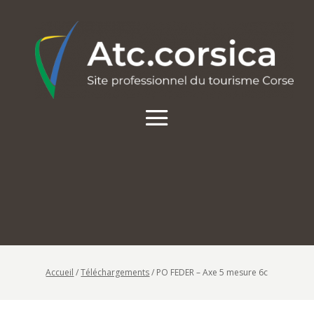
Accueil
/
Téléchargements
/
PO FEDER – Axe 5 mesure 6c