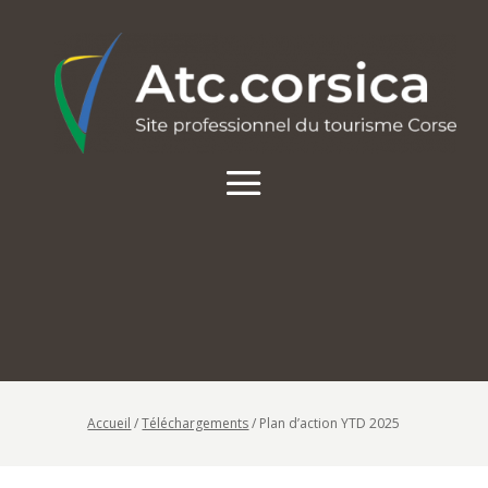
Accueil
/
Téléchargements
/
Plan d’action YTD 2025