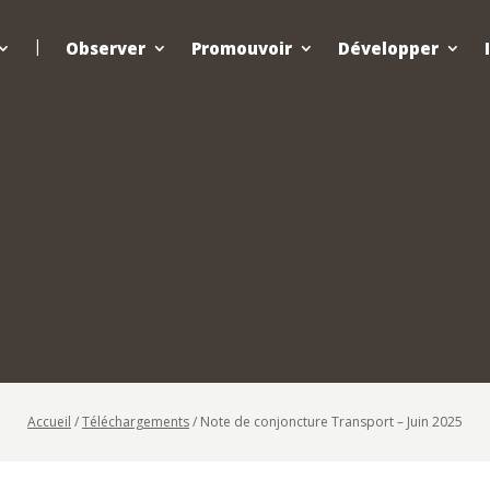
Observer
Promouvoir
Développer
Accueil
/
Téléchargements
/
Note de conjoncture Transport – Juin 2025