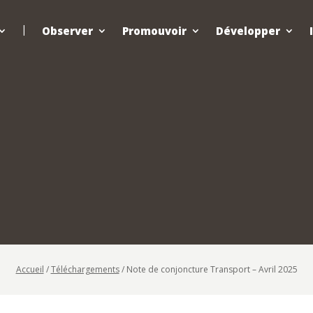
Observer
Promouvoir
Développer
Accueil
/
Téléchargements
/
Note de conjoncture Transport – Avril 2025