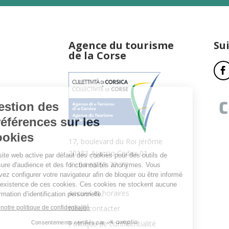
Agence du tourisme
Su
de la Corse
17, boulevard du Roi Jérôme
20181 Ajaccio Cedex 01
T : 04 95 51 77 77
Accueil et horaires
Nous contacter
Politique de confidentialité