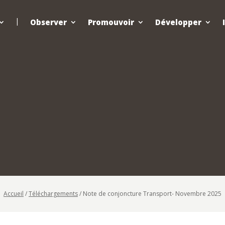
Observer
Promouvoir
Développer
Accueil
/
Téléchargements
/
Note de conjoncture Transport- Novembre 2025