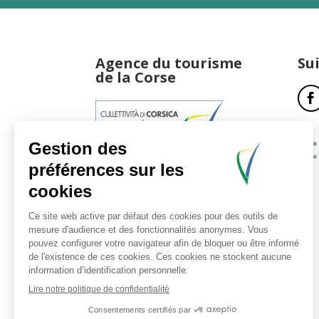
Agence du tourisme
Su
de la Corse
17, boulevard du Roi Jérôme
20181 Ajaccio Cedex 01
T : 04 95 51 77 77
Accueil et horaires
Nous contacter
Politique de confidentialité