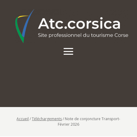
Accueil
/
Téléchargements
/
Note de conjoncture Transport-
Février 2026