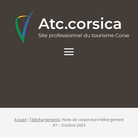
Accueil
/
Téléchargements
/
Note de conjoncture hébergement
#7 – Octobre 2024