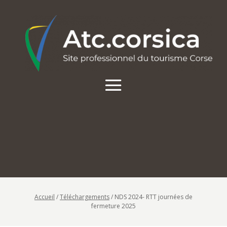
Accueil
/
Téléchargements
/
NDS 2024- RTT journées de
fermeture 2025