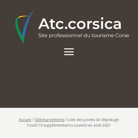
Accueil
/
Téléchargements
/
Liste des points de dépistage
Covid-19 supplémentaires ouverts en août 2021