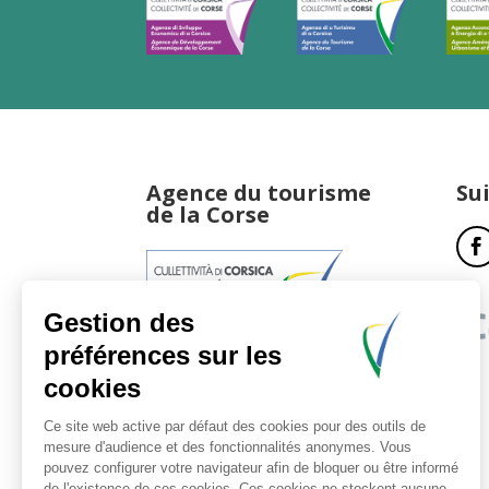
Agence du tourisme
Su
de la Corse
17, boulevard du Roi Jérôme
20181 Ajaccio Cedex 01
T : 04 95 51 77 77