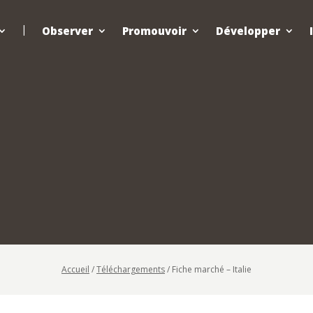
Observer
Promouvoir
Développer
Accueil
/
Téléchargements
/
Fiche marché – Italie