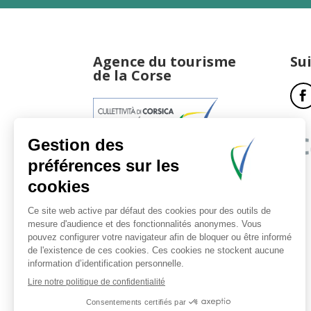
Agence du tourisme
Su
de la Corse
17, boulevard du Roi Jérôme
20181 Ajaccio Cedex 01
T : 04 95 51 77 77
Accueil et horaires
Nous contacter
Politique de confidentialité