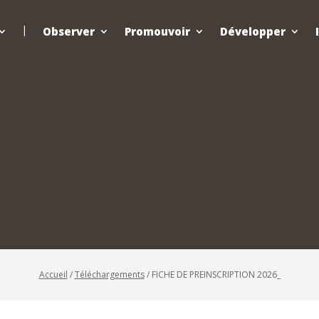
Observer
Promouvoir
Développer
Accueil
/
Téléchargements
/
FICHE DE PREINSCRIPTION 2026_