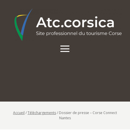
Accueil
/
Téléchargements
/
Dossier de presse – Corse Connect
Nantes