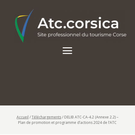
Accueil
/
Téléchargements
/
DELIB ATC-CA-4.2 (Annexe 2.2) –
Plan de promotion et programme d’actions 2024 de l’ATC