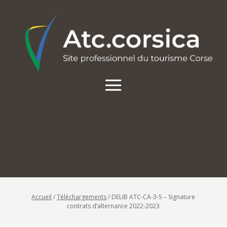
Accueil
/
Téléchargements
/
DELIB ATC-CA-3-5 – Signature
contrats d’alternance 2022-2023