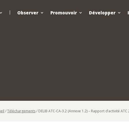
Observer
Promouvoir
Développer
eil
/
Téléchargements
/
DELIB ATC-CA-3.2 (Annexe 1.2) – Rapport d’activité ATC