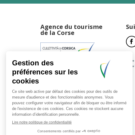
Agence du tourisme
Su
de la Corse
17, boulevard du Roi Jérôme
20181 Ajaccio Cedex 01
T : 04 95 51 77 77
Accueil et horaires
Nous contacter
Politique de confidentialité