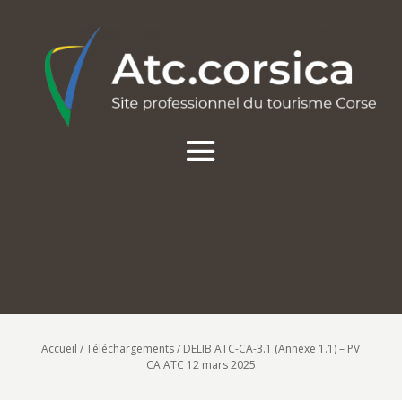
Accueil
/
Téléchargements
/
DELIB ATC-CA-3.1 (Annexe 1.1) – PV
CA ATC 12 mars 2025