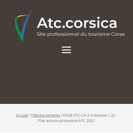
Accueil
/
Téléchargements
/
DELIB ATC-CA-2-3 (Annexe 1.2) –
Plan actions promotion ATC 2022