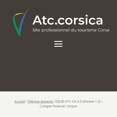
Accueil
/
Téléchargements
/
DELIB ATC-CA-2.2 (Annexe 1.2) –
Compte Financier Unique