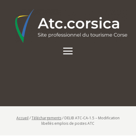
Accueil
/
Téléchargements
/
DELIB ATC-CA-1.5 – Modification
libellés emplois de postes ATC