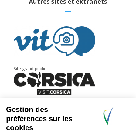
Autres sites et extranets
Site grand-public
Newsletter
Inscrivez-vous à
la lettre d’information
de
l’Agence du tourisme de la Corse.
.