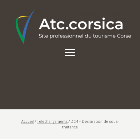
Accueil
/
Téléchargements
/
DC4 – Déclaration de sous-
traitance