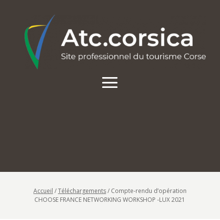
Accueil
/
Téléchargements
/
Compte-rendu d’opération
CHOOSE FRANCE NETWORKING WORKSHOP -LUX 2021