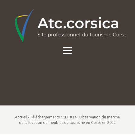
Accueil
/
Téléchargements
/
CDT#14 : Observation du marché
de la location de meublés de tourisme en Corse en 2022