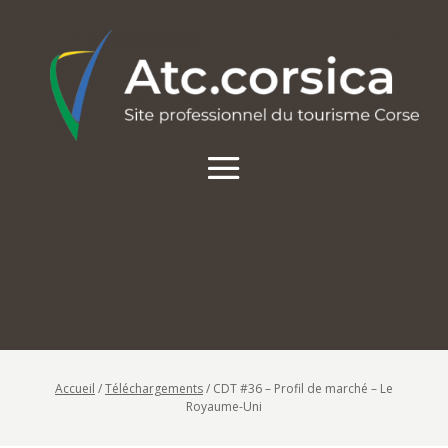
Accueil
/
Téléchargements
/
CDT #36 – Profil de marché – Le
Royaume-Uni