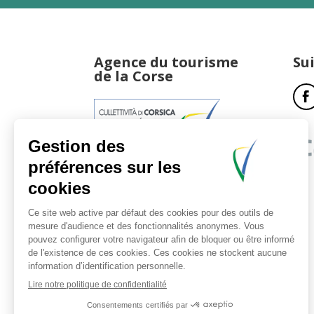
Agence du tourisme
Su
de la Corse
17, boulevard du Roi Jérôme
20181 Ajaccio Cedex 01
T : 04 95 51 77 77
Accueil et horaires
Nous contacter
Politique de confidentialité