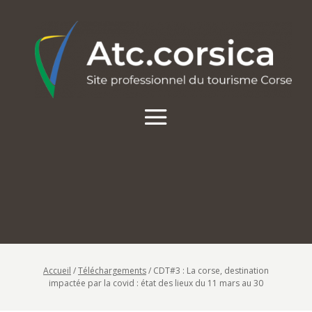
Accueil
/
Téléchargements
/
CDT#3 : La corse, destination
impactée par la covid : état des lieux du 11 mars au 30