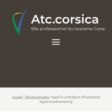
Accueil
/
Téléchargements
/
Appel à candidature d’Assistant(e)
digital & webmastering