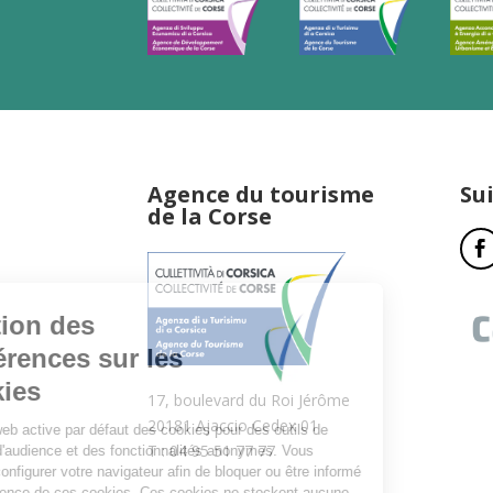
Agence du tourisme
Su
de la Corse
17, boulevard du Roi Jérôme
20181 Ajaccio Cedex 01
T : 04 95 51 77 77