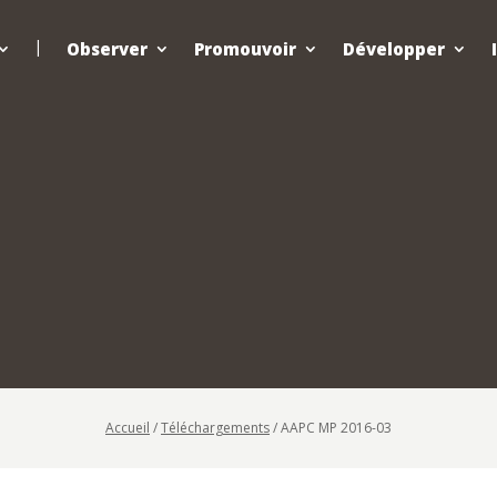
Observer
Promouvoir
Développer
Accueil
/
Téléchargements
/
AAPC MP 2016-03