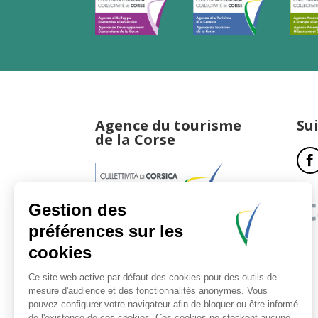
Agence du tourisme
Su
de la Corse
17, boulevard du Roi Jérôme
20181 Ajaccio Cedex 01
T : 04 95 51 77 77