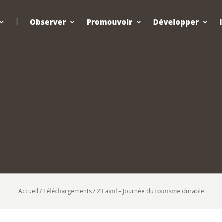
Observer
Promouvoir
Développer
Accueil
/
Téléchargements
/
23 avril – Journée du tourisme durable