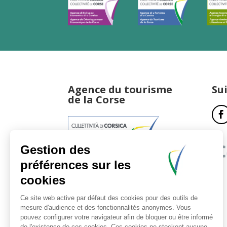
Agence du tourisme
Su
de la Corse
17, boulevard du Roi Jérôme
20181 Ajaccio Cedex 01
T : 04 95 51 77 77