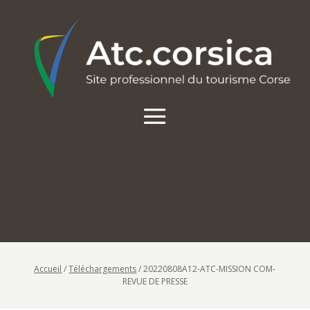
Accueil
/
Téléchargements
/
20220808A12-ATC-MISSION COM-
REVUE DE PRESSE