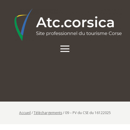
Accueil
/
Téléchargements
/
09 – PV du CSE du 16122025