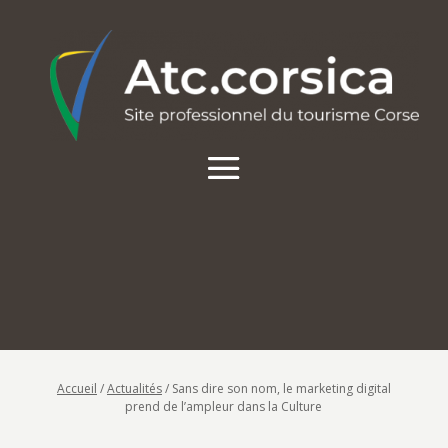
Accueil
/
Actualités
/
Sans dire son nom, le marketing digital
prend de l’ampleur dans la Culture