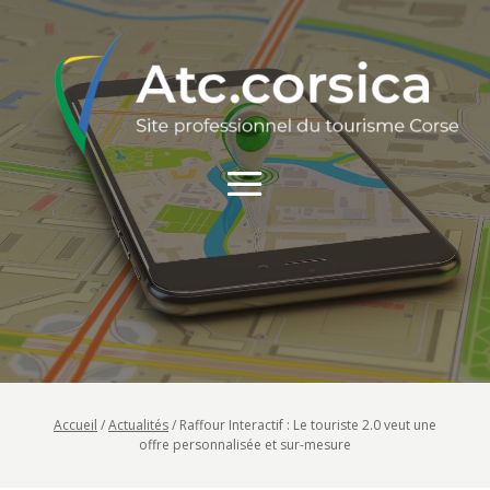
Accueil
/
Actualités
/
Raffour Interactif : Le touriste 2.0 veut une
offre personnalisée et sur-mesure