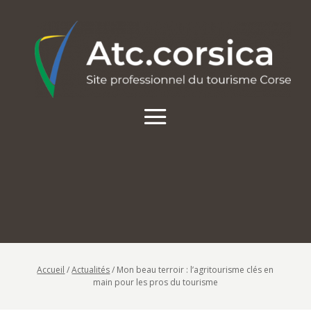
Accueil
/
Actualités
/
Mon beau terroir : l’agritourisme clés en
main pour les pros du tourisme