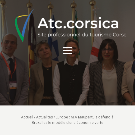
Accueil
/
Actualités
/
Europe : M.A Maupertuis défend à
Bruxelles le modèle d’une économie verte