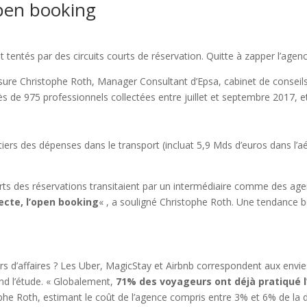
open booking
 tentés par des circuits courts de réservation. Quitte à zapper l’age
ssure Christophe Roth, Manager Consultant d’Epsa, cabinet de conseil
s de 975 professionnels collectées entre juillet et septembre 2017,
 tiers des dépenses dans le transport (incluat 5,9 Mds d’euros dans l’
arts des réservations transitaient par un intermédiaire comme des ag
recte, l’open booking
« , a souligné Christophe Roth. Une tendance boo
eurs d’affaires ? Les Uber, MagicStay et Airbnb correspondent aux env
ond l’étude. « Globalement,
71% des voyageurs ont déjà pratiqué l
ophe Roth, estimant le coût de l’agence compris entre 3% et 6% de la