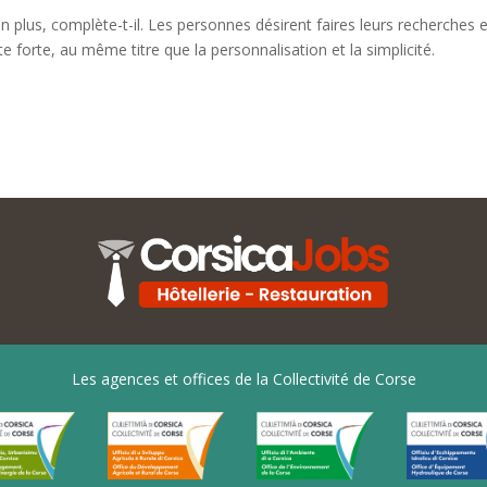
 en plus, complète-t-il. Les personnes désirent faires leurs recherche
e forte, au même titre que la personnalisation et la simplicité.
Les agences et offices de la Collectivité de Corse