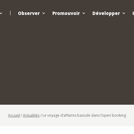
Observer
Promouvoir
Développer
Accueil
/
Actualités
/
Le voyage d’affaires bascule dans l’open booking