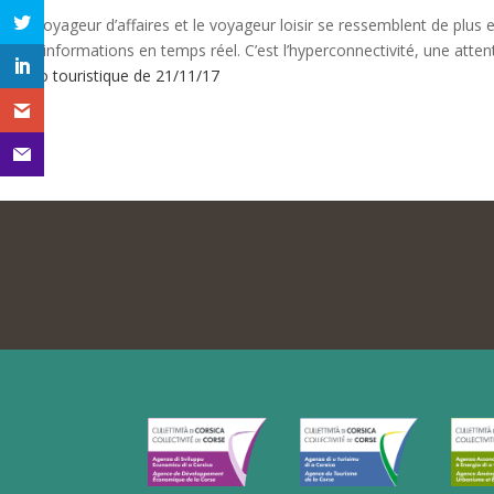
Le voyageur d’affaires et le voyageur loisir se ressemblent de plus
aux informations en temps réel. C’est l’hyperconnectivité, une attent
Echo touristique de 21/11/17