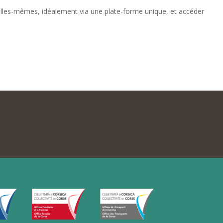
s elles-mêmes, idéalement via une plate-forme unique, et accéder