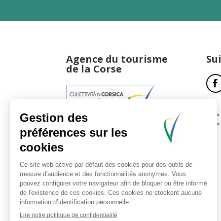
Agence du tourisme
Su
de la Corse
17, boulevard du Roi Jérôme
20181 Ajaccio Cedex 01
T : 04 95 51 77 77
Accueil et horaires
Nous contacter