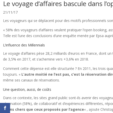
Le voyage d’affaires bascule dans l’
21/11/17
Les voyageurs qui se déplacent pour des motifs professionnels sont
« 58% des voyageurs d’affaires veulent pratiquer l’open booking, a
Telle est l’une des conclusions d’une enquête menée par Epsa auprè
L’influence des Millennials
Le voyage d’affaires pèse 28,2 milliards d’euros en France, dont un
de 3,5% en 2017, et s’achemine vers +3,6% en 2018.
Comment cette dépense est-elle structurée ? En 2011, les trois qu
toujours. «
L’autre moitié ne l’est pas, c’est la réservation di
même ses canaux de réservations.
Une question, aussi, de coûts
Dans ce contexte, les sites grand public sont-ils avenir des voyag
réservation (58%), de collaboratif et d’expériences différentes, rép
moins chers que ceux proposés par l’agence
« , ajoute Christ