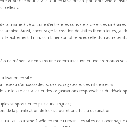
et précise pour la ville tout en la valorisant par l’offre vélotouristi
ur celles-ci.
 tourisme à vélo. L’une d’entre elles consiste à créer des itinéraires 
de urbaine. Aussi, encourager la création de visites thématiques, guid
lle autrement. Enfin, combiner son offre avec celle d’un autre territo
élo ne mènent à rien sans une communication et une promotion solides a
ilisation en ville ;
 un réseau d’ambassadeurs, des voyagistes et des influenceurs ;
o sur le site des villes et des organisations responsables du développ
iples supports et en plusieurs langues ;
rs de la planification de leur séjour et une fois à destination.
i a trait au tourisme à vélo en milieu urbain. Les villes de Copenh