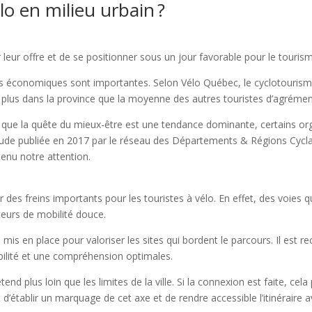
o en milieu urbain ?
 leur offre et de se positionner sous un jour favorable pour le tourism
s économiques sont importantes. Selon Vélo Québec, le cyclotourisme
 plus dans la province que la moyenne des autres touristes d’agrémen
t que la quête du mieux-être est une tendance dominante, certains or
 étude publiée en 2017 par le réseau des Départements & Régions Cy
tenu notre attention.
s freins importants pour les touristes à vélo. En effet, des voies qui
ateurs de mobilité douce.
 mis en place pour valoriser les sites qui bordent le parcours. Il est
isibilité et une compréhension optimales.
tend plus loin que les limites de la ville. Si la connexion est faite, cel
t d’établir un marquage de cet axe et de rendre accessible l’itinéraire a