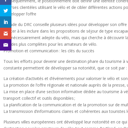
Conséquemment, le positionnement doit définir une identité cohérente 
diverses clientèles utilisant le vélo et de cibler différentes actions po
Développer l’offre
L’étude du DRC conseille plusieurs idées pour développer son offre de
hésiter à les inclure dans les propositions de séjour de type escapa
pas nécessairement adepte du vélo, mais qui cherche à découvrir la vi
balades plus complètes pour les amateurs de vélo.
Promotion et communication : les clés du succès
Tous les efforts pour devenir une destination phare du tourisme à v
constante permettent de développer sa notoriété, que ce soit par :
La création d’activités et d’événements pour valoriser le vélo et son ut
La promotion de l’offre régionale et nationale auprès de la presse,
La mise en place d’une section informative dédiée au tourisme à vél
transport collectif et outils disponibles ;
La planification de la communication et de la promotion sur de mult
La transmission d’informations claires et cohérentes aux touristes lo
Plusieurs villes européennes ont développé leur notoriété en ce qu