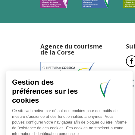
Agence du tourisme
Su
de la Corse
17, boulevard du Roi Jérôme
20181 Ajaccio Cedex 01
T : 04 95 51 77 77
Accueil et horaires