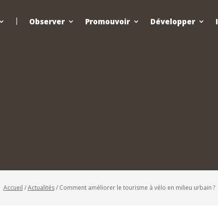
Observer
Promouvoir
Développer
Accueil
/
Actualités
/
Comment améliorer le tourisme à vélo en milieu urbain ?