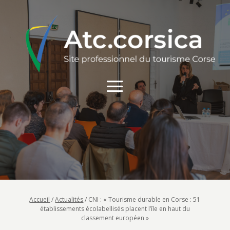
Accueil
/
Actualités
/
CNI : « Tourisme durable en Corse : 51
établissements écolabellisés placent l’île en haut du
classement européen »