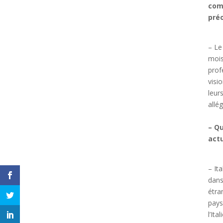
comp
pré
– Le
mois
prof
visi
leur
allé
– Qu
act
– It
dans
étra
pays
l’It