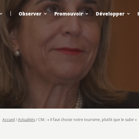
Observer
Promouvoir
Développer
Accueil
/
Actualités
/
CNI : « Il faut choisir notre tourisme, plutôt que le subir »