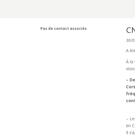
CN
Pas de contact associés
30/0
A lir
À la
visio
– De
Cors
fréq
cont
– Le
en C
Il s