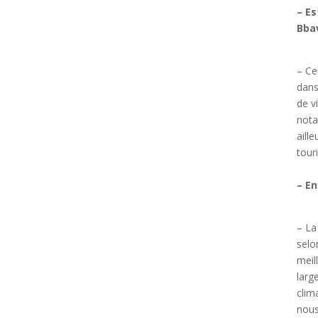
– Es
Bba
– Ce
dans
de v
nota
aill
tour
– En
– La
selo
meil
larg
clim
nous