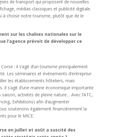
pagnies de transport qui proposent de nouvelles
chage, médias classiques et publicité digitale.
 à choisir notre tourisme, plutôt que de le
ent sur les chaînes nationales sur le
que l’agence prévoit de développer ce
 Corse : il s’agit d’un tourisme principalement
été. Les séminaires et événements d’entreprise
ler les établissements hôteliers, mais
urs. Il s’agit d’une manne économique importante
saison, activités de pleine nature… Avec l’ATC,
cing, Exhibitions) afin d’augmenter
. Nous soutenons également financièrement la
ents pour le MICE.
rse en juillet et août a suscité des
e cette stratégie cette année ?