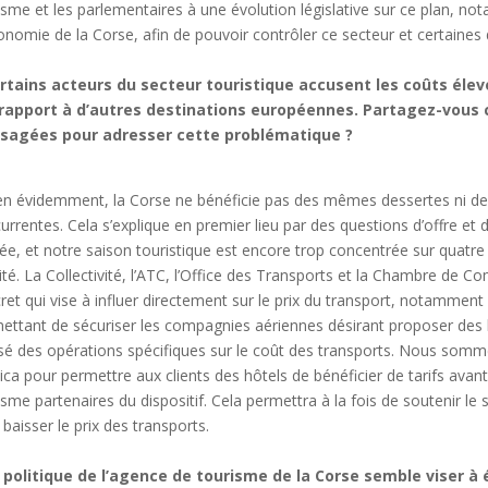
isme et les parlementaires à une évolution législative sur ce plan, n
tonomie de la Corse, afin de pouvoir contrôler ce secteur et certaines 
rtains acteurs du secteur touristique accusent les coûts élev
 rapport à d’autres destinations européennes. Partagez-vous 
isagées pour adresser cette problématique ?
en évidemment, la Corse ne bénéficie pas des mêmes dessertes ni des
urrentes. Cela s’explique en premier lieu par des questions d’offre 
née, et notre saison touristique est encore trop concentrée sur quatre 
lité. La Collectivité, l’ATC, l’Office des Transports et la Chambre de 
ret qui vise à influer directement sur le prix du transport, notamment 
ettant de sécuriser les compagnies aériennes désirant proposer des l
isé des opérations spécifiques sur le coût des transports. Nous somm
ica pour permettre aux clients des hôtels de bénéficier de tarifs avan
isme partenaires du dispositif. Cela permettra à la fois de soutenir l
 baisser le prix des transports.
 politique de l’agence de tourisme de la Corse semble viser 