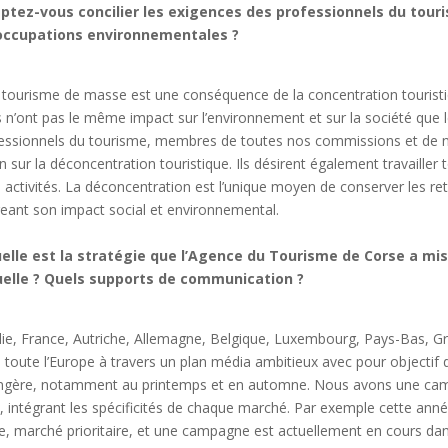
tez-vous concilier les exigences des professionnels du touri
occupations environnementales ?
 tourisme de masse est une conséquence de la concentration touristiq
 n’ont pas le même impact sur l’environnement et sur la société que
essionnels du tourisme, membres de toutes nos commissions et de not
on sur la déconcentration touristique. Ils désirent également travailler
s activités. La déconcentration est l’unique moyen de conserver les r
geant son impact social et environnemental.
elle est la stratégie que l’Agence du Tourisme de Corse a mis
uelle ? Quels supports de communication ?
alie, France, Autriche, Allemagne, Belgique, Luxembourg, Pays-Bas, 
 toute l’Europe à travers un plan média ambitieux avec pour objectif 
ngère, notamment au printemps et en automne. Nous avons une cam
, intégrant les spécificités de chaque marché. Par exemple cette anné
alie, marché prioritaire, et une campagne est actuellement en cours dan