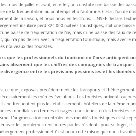
 des mois de juillet et août, en effet, on constate une baisse des pa
se de la fréquentation au printemps et à l’automne. C’était l’un de nos
alement de la saison, et nous nous en félicitons. L’INSEE déclare textu
bergement insulaire perd 824 000 nuitées touristiques, soit une baisse 
d’une baisse de fréquentation de l’île, mais d’une baisse des taux de 
t, qui n’a pas de lien avec la fréquentation touristique, mais avec le ma
es nouveaux des touristes.
ors que les professionnels du tourisme en Corse anticipent une
tains observent que les chiffres des compagnies de transport
e divergence entre les prévisions pessimistes et les données
est ce que j’exposais précédemment : les transports et l’hébergement 
nécessairement les mêmes évolutions. Les touristes arrivent toujours
 ils ne fréquentent plus les établissements hôteliers de la même maniè
ances mondiales en termes d’usages touristiques, où les touristes se
isme. L’augmentation incontrôlée des meublés touristiques n’est cep
ier avec les problèmes rencontrés par les résidents pour se loger, et au
’hébergement professionnel. C’est pour cette raison que nous travaill