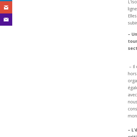
L’Is
lign
Elle
subi
– Un
tour
sect
– Il
hors
orga
égal
avec
nous
cons
mont
– L’
crit