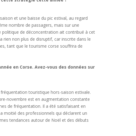
aison et une baisse du pic estival, au regard
e même nombre de passagers, mais sur une
e politique de déconcentration ait contribué à cet
’a rien non plus de disruptif, car inscrite dans le
s, tant que le tourisme corse souffrira de
l’année en Corse. Avez-vous des données sur
réquentation touristique hors-saison estivale.
mbre-novembre est en augmentation constante
 de fréquentation. Il a été satisfaisant en
a moitié des professionnels qui déclarent un
mêmes tendances autour de Noël et des débuts