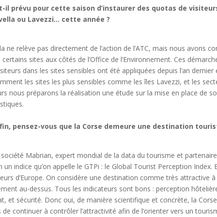
t-il prévu pour cette saison d’instaurer des quotas de visiteur
vella ou Lavezzi… cette année ?
la ne relève pas directement de l’action de l’ATC, mais nous avons co
 certains sites aux côtés de l’Office de l’Environnement. Ces démar
isiteurs dans les sites sensibles ont été appliquées depuis l’an dernie
mment les sites les plus sensibles comme les îles Lavezzi, et les sect
eurs nous préparons la réalisation une étude sur la mise en place de s
istiques.
fin, pensez-vous que la Corse demeure une destination touris
 société Mabrian, expert mondial de la data du tourisme et partenaire d
n un indice qu’on appelle le GTPi : le Global Tourist Perception Index. E
leurs d’Europe. On considère une destination comme très attractive à
ement au-dessus. Tous les indicateurs sont bons : perception hôtelière,
at, et sécurité. Donc oui, de manière scientifique et concrète, la Corse
 de continuer à contrôler l’attractivité afin de l’orienter vers un touris