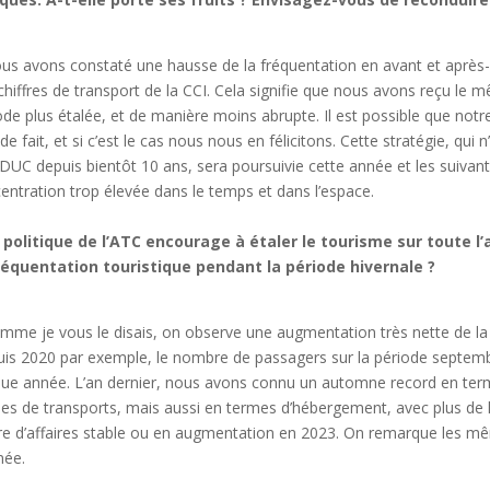
us avons constaté une hausse de la fréquentation en avant et après-s
chiffres de transport de la CCI. Cela signifie que nous avons reçu l
ode plus étalée, et de manière moins abrupte. Il est possible que notr
de fait, et si c’est le cas nous nous en félicitons. Cette stratégie, qui n
UC depuis bientôt 10 ans, sera poursuivie cette année et les suivante
entration trop élevée dans le temps et dans l’espace.
 politique de l’ATC encourage à étaler le tourisme sur toute 
réquentation touristique pendant la période hivernale ?
mme je vous le disais, on observe une augmentation très nette de la f
is 2020 par exemple, le nombre de passagers sur la période septe
ue année. L’an dernier, nous avons connu un automne record en termes
es de transports, mais aussi en termes d’hébergement, avec plus de l
fre d’affaires stable ou en augmentation en 2023. On remarque les 
née.