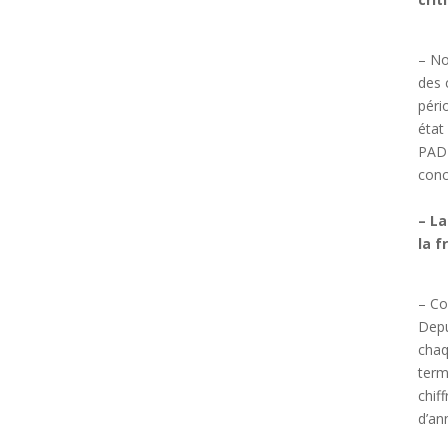
– No
des 
péri
état 
PADD
conc
– La
la f
– Co
Depu
chaq
term
chif
d’an