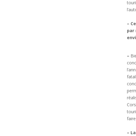
tour
l’au
– Ce
par
env
–
Bi
conc
l’an
fata
conc
perm
réal
Cors
tour
faire
– La