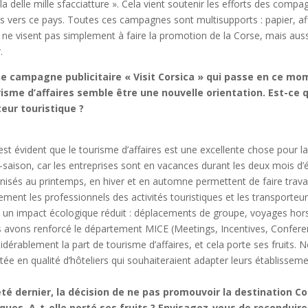
ola delle mille sfacciatture ». Cela vient soutenir les efforts des com
es vers ce pays. Toutes ces campagnes sont multisupports : papier, affi
s ne visent pas simplement à faire la promotion de la Corse, mais aussi
r.
e campagne publicitaire « Visit Corsica » qui passe en ce mom
isme d’affaires semble être une nouvelle orientation. Est-ce 
eur touristique ?
 est évident que le tourisme d’affaires est une excellente chose pour la
-saison, car les entreprises sont en vacances durant les deux mois d’
nisés au printemps, en hiver et en automne permettent de faire travail
ement les professionnels des activités touristiques et les transporte
 un impact écologique réduit : déplacements de groupe, voyages hors 
 avons renforcé le département MICE (Meetings, Incentives, Conferen
idérablement la part de tourisme d’affaires, et cela porte ses fruits
ée en qualité d’hôteliers qui souhaiteraient adapter leurs établissem
été dernier, la décision de ne pas promouvoir la destination Co
iques. A-t-elle porté ses fruits ? Envisagez-vous de reconduir