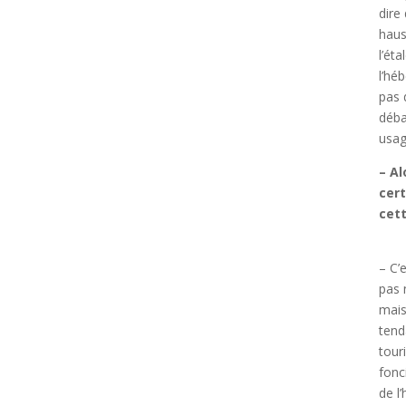
dire
haus
l’ét
l’hé
pas 
déba
usag
– Al
cer
cett
– C’
pas 
mais
tend
tour
fonc
de l