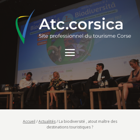
Accueil
/
Actualités
/
La biodiversité , atout maître des
destinations touristiques ?