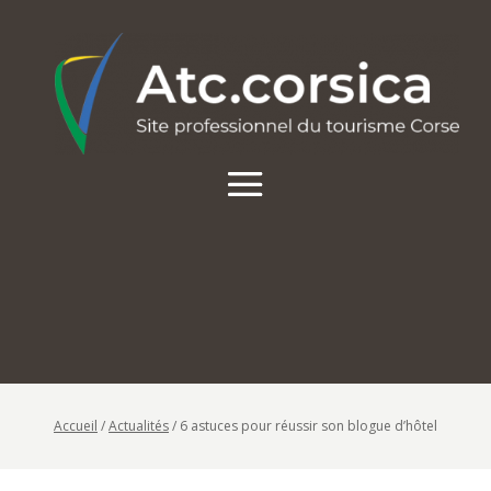
Accueil
/
Actualités
/
6 astuces pour réussir son blogue d’hôtel