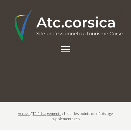
Accueil
/
Téléchargements
/
Liste des points de dépistage
supplémentaires