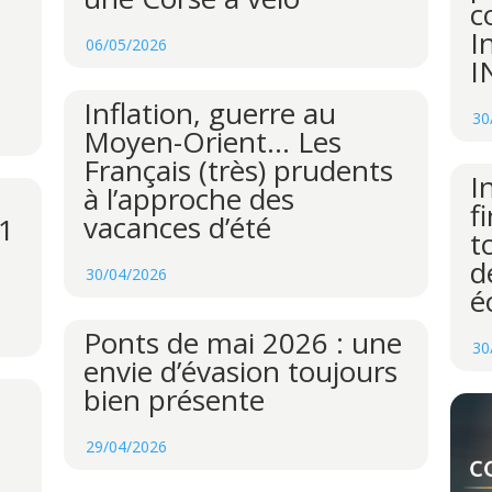
c
I
06/05/2026
I
Inflation, guerre au
30
Moyen-Orient… Les
Français (très) prudents
I
à l’approche des
f
vacances d’été
A1
t
d
30/04/2026
é
Ponts de mai 2026 : une
30
envie d’évasion toujours
bien présente
29/04/2026