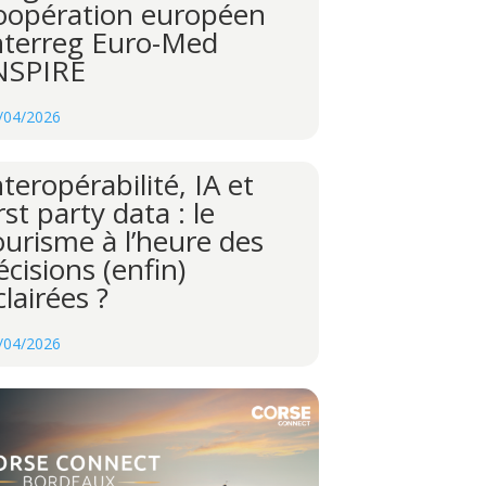
oopération européen
nterreg Euro-Med
NSPIRE
/04/2026
nteropérabilité, IA et
irst party data : le
ourisme à l’heure des
écisions (enfin)
clairées ?
/04/2026