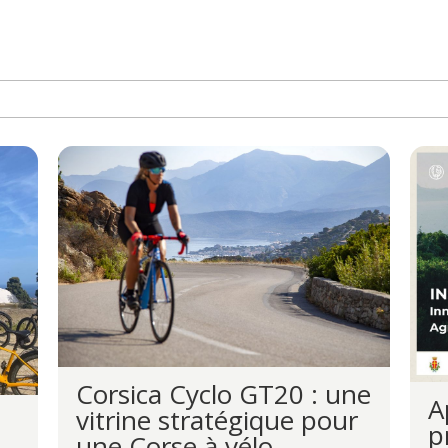
Corsica Cyclo GT20 : une
A
vitrine stratégique pour
p
une Corse à vélo