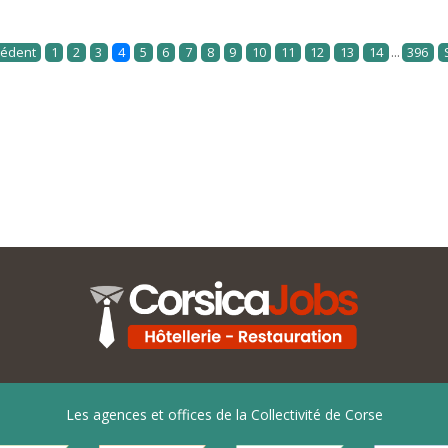
...
cédent
1
2
3
4
5
6
7
8
9
10
11
12
13
14
396
Les agences et offices de la Collectivité de Corse