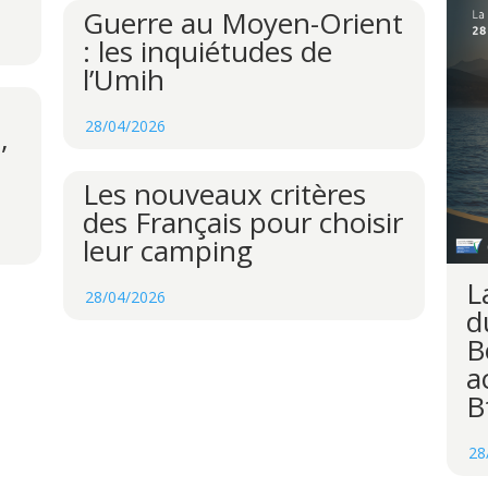
Guerre au Moyen-Orient
: les inquiétudes de
l’Umih
28/04/2026
,
Les nouveaux critères
des Français pour choisir
leur camping
L
28/04/2026
d
B
a
B
28