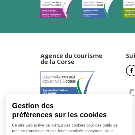
Agence du tourisme
Su
de la Corse
17, boulevard du Roi Jérôme
20181 Ajaccio Cedex 01
T : 04 95 51 77 77