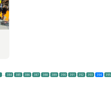
...
1
384
385
386
387
388
389
390
391
392
393
394
395