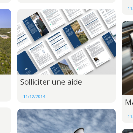
11
Solliciter une aide
11/12/2014
Ma
11