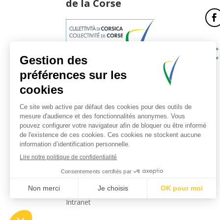
de la Corse
17, boulevard du Roi Jérôme
20181 Ajaccio Cedex 01
T : 04 95 51 77 77
Accueil et horaires
Nous contacter
Politique de confidentialité
Mentions légales
Intranet