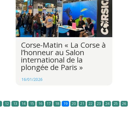
Corse-Matin « La Corse à
l’honneur au Salon
international de la
plongée de Paris »
16/01/2026
1
12
13
14
15
16
17
18
19
20
21
22
23
24
25
26