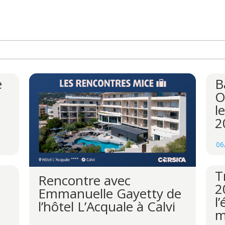
e
B
O
l
2
06
T
Rencontre avec
2
Emmanuelle Gayetty de
l
l’hôtel L’Acquale à Calvi
m