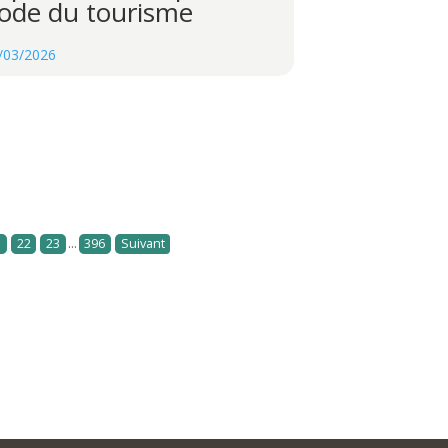
ode du tourisme
/03/2026
...
1
22
23
396
Suivant