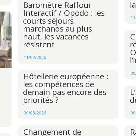
l
Baromètre Raffour
Interactif / Opodo : les
11
courts séjours
marchands au plus
C
haut, les vacances
r
résistent
O
11/03/2026
l
09
Hôtellerie européenne :
les compétences de
L
demain pas encore des
d
priorités ?
09
09/03/2026
R
Changement de