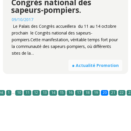
Congrès national des
sapeurs-pompiers.
09/10/2017
Le Palais des Congrès accueillera du 11 au 14 octobre
prochain le Congrès national des sapeurs-
pompiers.Cette manifestation, véritable temps fort pour
la communauté des sapeurs-pompiers, où différents
sites de la…
๑ Actualité Promotion
...
nt
1
10
11
12
13
14
15
16
17
18
19
20
21
22
2