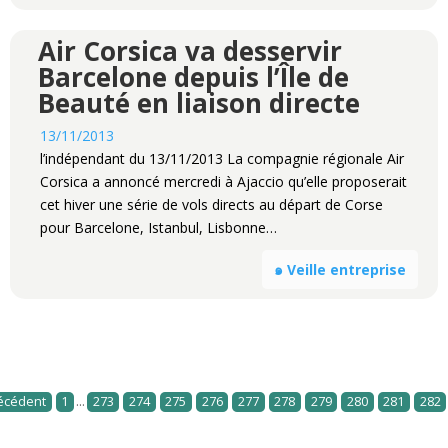
Air Corsica va desservir
Barcelone depuis l’Île de
Beauté en liaison directe
13/11/2013
l’indépendant du 13/11/2013 La compagnie régionale Air
Corsica a annoncé mercredi à Ajaccio qu’elle proposerait
cet hiver une série de vols directs au départ de Corse
pour Barcelone, Istanbul, Lisbonne…
๑ Veille entreprise
...
écédent
1
273
274
275
276
277
278
279
280
281
282