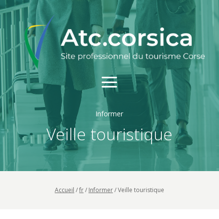
Informer
Veille touristique
Accueil
/
fr
/
Informer
/
Veille touristique