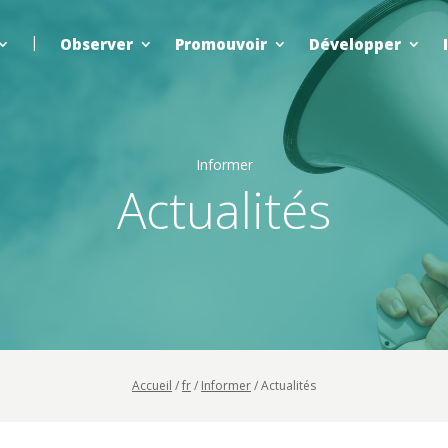
Observer
Promouvoir
Développer
Informer
Actualités
Accueil
/
fr
/
Informer
/
Actualités