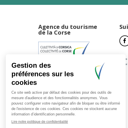
Agence du tourisme
Su
de la Corse
17, boulevard du Roi Jérôme
20181 Ajaccio Cedex 01
T : 04 95 51 77 77
Accueil et horaires
Nous contacter